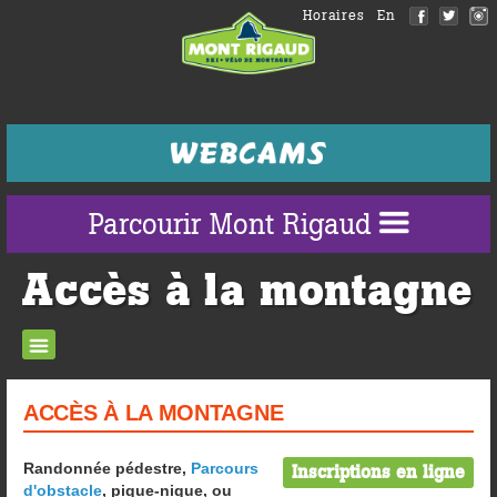
Horaires
En
Parcourir Mont Rigaud
Accès à la montagne
ACCÈS À LA MONTAGNE
Randonnée pédestre,
Parcours
Inscriptions en ligne
d'obstacle
,
pique-nique,
ou