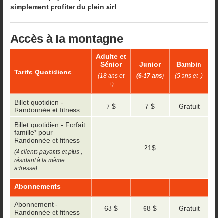
simplement profiter du plein air!
Accès à la montagne
Adulte et
Sénior
Junior
Bambin
Tarifs Quotidiens
(18 ans et
(6-17 ans)
(5 ans et -)
+)
Billet quotidien -
7 $
7 $
Gratuit
Randonnée et fitness
Billet quotidien - Forfait
famille* pour
Randonnée et fitness
21$
(4 clients payants et plus ,
résidant à la même
adresse)
Abonnements
Abonnement -
68 $
68 $
Gratuit
Randonnée et fitness