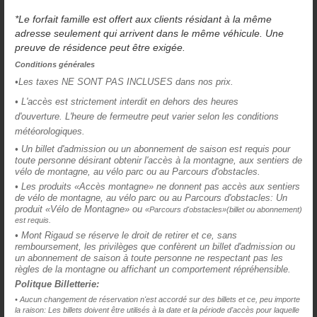
*Le forfait famille est offert aux clients résidant à la même
adresse seulement qui arrivent dans le même véhicule. Une
preuve de résidence peut être exigée.
Conditions générales
•L
es taxes NE SONT PAS INCLUSES dans nos prix.
• 
L'accès est strictement interdit en dehors des heures
d'ouverture.
L'heure de fermeutre peut varier selon les conditions
météorologiques.
• 
Un billet d'admission ou un abonnement de saison est requis pour
toute personne désirant obtenir l'accès à la montagne,
aux sentiers de
vélo de montagne, au vélo parc ou au Parcours d'obstacles.
• Les produits «Accès montagne»
ne donnent pas accès aux sentiers
de vélo de montagne, au vélo parc ou au Parcours d'obstacles: Un
produit «Vélo de Montagne» ou
«Parcours d'obstacles»(billet ou abonnement)
est requis.
• 
Mont Rigaud se réserve le droit de retirer et ce, sans
remboursement, les privilèges que confèrent un billet d'admission ou
un abonnement de saison à toute personne ne respectant pas les
règles de la montagne ou affichant un comportement répréhensible.
Politque Billetterie:
• 
Aucun changement de réservation n'est accordé sur des billets et ce, peu importe
la raison: Les billets doivent être utilisés à la date et la période d'accès pour laquelle