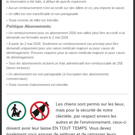
la réservation a été faite, à défaut de quoi ils expireront.
• 
Aucun remboursement n'est accordé sur des billets et ce, peu importe la raison.
• Un billet est non transférable et non partageable.
• Toute revente de billet est interdite.
Politique Abonnements:
• Un remboursement pour un abonnement 2026 non utilisé peut être accordé si la
demande est formulée avant le 2 mai 2026.
•
À partir du 2 mai 2026: Seulement un remboursement (au prorata) peut être
demandé uniquement pour une raison médicale majeure ou pour cause de
déménagement. Preuves requises pour la raison médicale majeure et pour cause
de déménagement.
• Tous les abonnements incluent un frais administratif non-remboursable de 25$
(taxes incluses).
•
Un abonnement est non partageable (à l'exception des abonnements
commerciaux).
•
Toute revente d'abonnement est interdite.
Les chiens sont permis sur les lieux,
mais pour la sécurité de notre
clientèle, par respect envers les
autres et de l'environnement, ceux-ci
doivent avoir leur laisse EN TOUT TEMPS. Vous devez
également vous assurer de nettoyer et de ramasser leurs